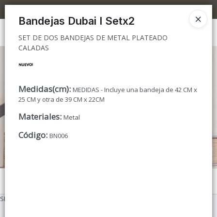
SET DE DOS BANDEJAS DE METAL PLATEADO CALADAS
5% OFF superando los $300.000 / 10% OFF superando los $600.000
Bandejas Dubai I Setx2
Ingresar a la Tienda
SET DE DOS BANDEJAS DE METAL PLATEADO
CALADAS
CÓMO COMPRAR
TIENDA MINORISTA
Medidas(cm)
:
MEDIDAS - Incluye una bandeja de 42 CM x
25 CM y otra de 39 CM x 22CM
CONTACTO
Materiales
:
Metal
Código
:
BN006
Menú
SET DE DOS BANDEJAS DE METAL PLATEADO CALADAS