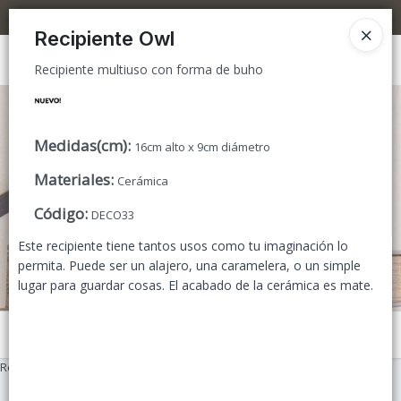
Recipiente multiuso con forma de buho
5% OFF superando los $300.000 / 10% OFF superando los $600.000
Recipiente Owl
Ingresar a la Tienda
Recipiente multiuso con forma de buho
CÓMO COMPRAR
Medidas(cm)
:
16cm alto x 9cm diámetro
TIENDA MINORISTA
Materiales
:
Cerámica
CONTACTO
Código
:
DECO33
Este recipiente tiene tantos usos como tu imaginación lo
permita. Puede ser un alajero, una caramelera, o un simple
lugar para guardar cosas. El acabado de la cerámica es mate.
Menú
Recipiente multiuso con forma de buho