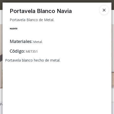
Portavela Blanco de Metal.
5% OFF superando los $300.000 / 10% OFF superando los $600.000
Portavela Blanco Navia
Ingresar a la Tienda
Portavela Blanco de Metal.
CÓMO COMPRAR
Materiales
:
Metal.
TIENDA MINORISTA
Código
:
MET351
CONTACTO
Portavela blanco hecho de metal.
Menú
Portavela Blanco de Metal.