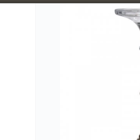
5% OFF superando los $300.000 / 10% OFF superando los $600.000
CÓMO CO