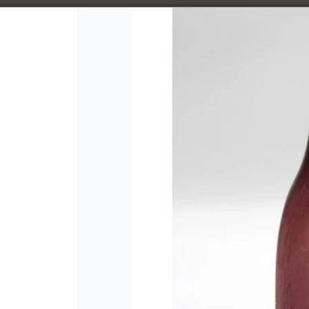
5% OFF superando los $300.000 / 10% OFF superando los $600.000
CÓMO CO