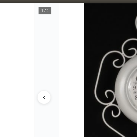
5% OFF superando los $300.000 / 10% OFF superando los $600.000
1 / 2
CÓMO CO