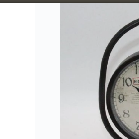
5% OFF superando los $300.000 / 10% OFF superando los $600.000
CÓMO CO