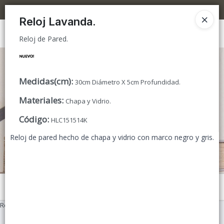
Reloj de Pared.
5% OFF superando los $300.000 / 10% OFF superando los $600.000
Reloj Lavanda.
Ingresar a la Tienda
Reloj de Pared.
CÓMO COMPRAR
Medidas(cm)
:
30cm Diámetro X 5cm Profundidad.
TIENDA MINORISTA
Materiales
:
Chapa y Vidrio.
CONTACTO
Código
:
HLC151514K
Reloj de pared hecho de chapa y vidrio con marco negro y gris.
Menú
Reloj de Pared.