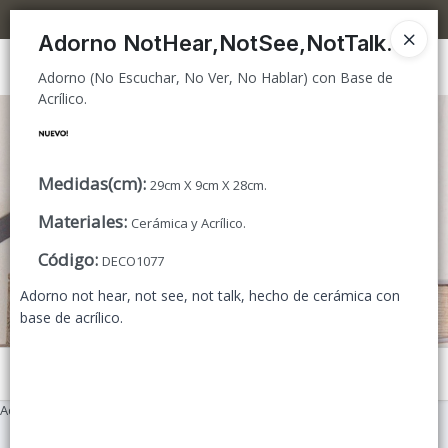
Adorno (No Escuchar, No Ver, No Hablar) con Base de Acrílico.
5% OFF superando los $300.000 / 10% OFF superando los $600.000
Adorno NotHear,NotSee,NotTalk.
Ingresar a la Tienda
Adorno (No Escuchar, No Ver, No Hablar) con Base de
Acrílico.
CÓMO COMPRAR
TIENDA MINORISTA
Medidas(cm)
:
29cm X 9cm X 28cm.
Materiales
:
CONTACTO
Cerámica y Acrílico.
Código
:
DECO1077
Adorno not hear, not see, not talk, hecho de cerámica con
base de acrílico.
Menú
Adorno (No Escuchar, No Ver, No Hablar) con Base de Acrílico.