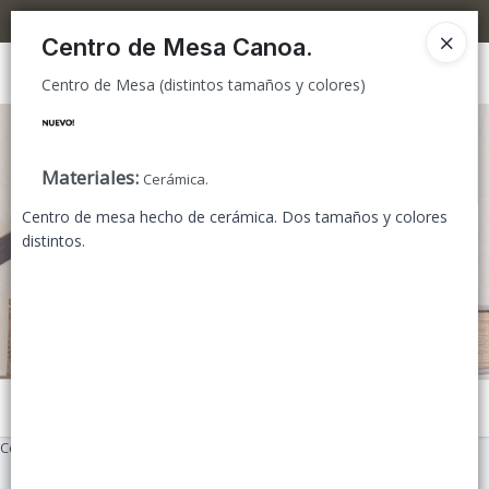
Centro de Mesa (distintos tamaños y colores)
5% OFF superando los $300.000 / 10% OFF superando los $600.000
Centro de Mesa Canoa.
Ingresar a la Tienda
Centro de Mesa (distintos tamaños y colores)
CÓMO COMPRAR
Materiales
:
Cerámica.
TIENDA MINORISTA
Centro de mesa hecho de cerámica. Dos tamaños y colores
distintos.
CONTACTO
Menú
Centro de Mesa (distintos tamaños y colores)