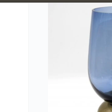
5% OFF superando los $300.000 / 10% OFF superando los $600.000
CÓMO CO