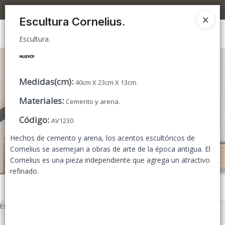
Escultura.
5% OFF superando los $300.000 / 10% OFF superando los $600.000
Escultura Cornelius.
Ingresar a la Tienda
Escultura.
CÓMO COMPRAR
Medidas(cm)
:
40cm X 23cm X 13cm.
TIENDA MINORISTA
Materiales
:
Cemento y arena.
CONTACTO
Código
:
AV1230
Hechos de cemento y arena, los acentos escultóricos de
Cornelius se asemejan a obras de arte de la época antigua. El
Cornelius es una pieza independiente que agrega un atractivo
refinado.
Menú
Escultura.