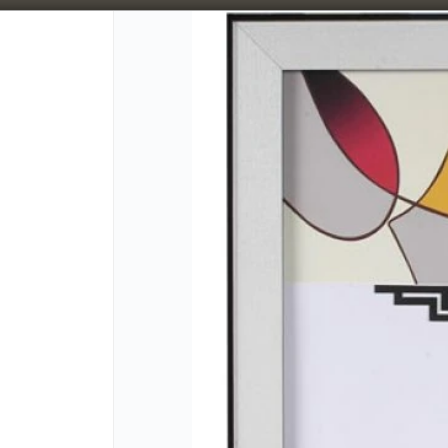
5% OFF superando los $300.000 / 10% OFF superando los $600.000
CÓMO CO