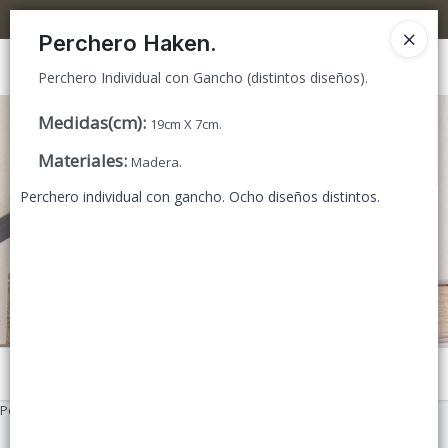
Perchero Individual con Gancho (distintos diseños).
5% OFF superando los $300.000 / 10% OFF superando los $600.000
Perchero Haken.
Ingresar a la Tienda
Perchero Individual con Gancho (distintos diseños).
CÓMO COMPRAR
Medidas(cm)
:
19cm X 7cm.
Materiales
:
Madera.
TIENDA MINORISTA
Perchero individual con gancho. Ocho diseños distintos.
CONTACTO
Menú
Perchero Individual con Gancho (distintos diseños).