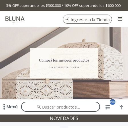
Comprá online productos de en BLUNA DECO
5% OFF superando los $300.000 / 10% OFF superando los $600.000
Ingresar a la Tienda
CÓMO COMPRAR
TIENDA MINORISTA
CONTACTO
Menú
Comprá online productos de en BLUNA DECO
NOVEDADES