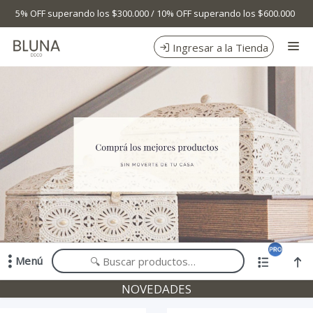
Comprá online productos de en BLUNA DECO
5% OFF superando los $300.000 / 10% OFF superando los $600.000
Ingresar a la Tienda
CÓMO COMPRAR
TIENDA MINORISTA
CONTACTO
Menú
Comprá online productos de en BLUNA DECO
NOVEDADES